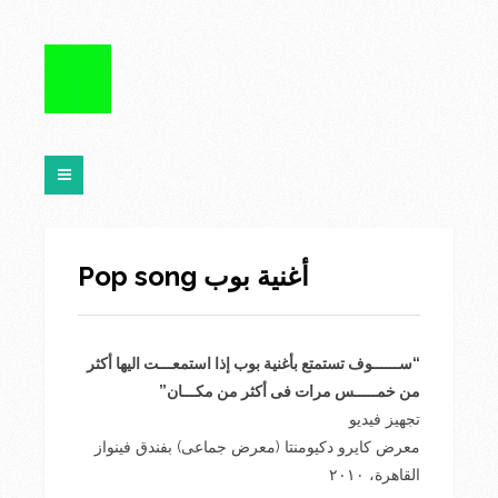
Pop song أغنية بوب
“ســــــوف تستمتع بأغنية بوب إذا استمعـــت اليها أكثر
من خمـــــس مرات فى أكثر من مكـــان”
تجهيز فيديو
معرض كايرو دكيومنتا (معرض جماعى) بفندق فينواز
القاهرة، ٢٠١٠